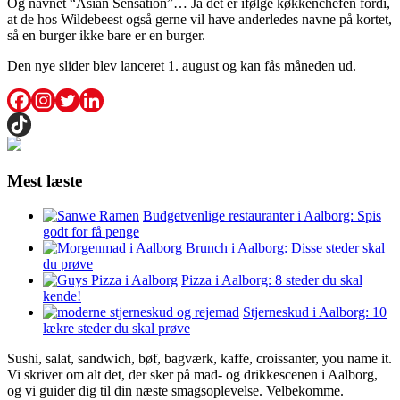
Og navnet “Asian Sensation”… Ja det er ifølge køkkenchefen fordi,
at de hos Wildebeest også gerne vil have anderledes navne på kortet,
så en burger ikke bare er en burger.
Den nye slider blev lanceret 1. august og kan fås måneden ud.
Mest læste
Budgetvenlige restauranter i Aalborg: Spis
godt for få penge
Brunch i Aalborg: Disse steder skal
du prøve
Pizza i Aalborg: 8 steder du skal
kende!
Stjerneskud i Aalborg: 10
lækre steder du skal prøve
Sushi, salat, sandwich, bøf, bagværk, kaffe, croissanter, you name it.
Vi skriver om alt det, der sker på mad- og drikkescenen i Aalborg,
og vi guider dig til din næste smagsoplevelse. Velbekomme.