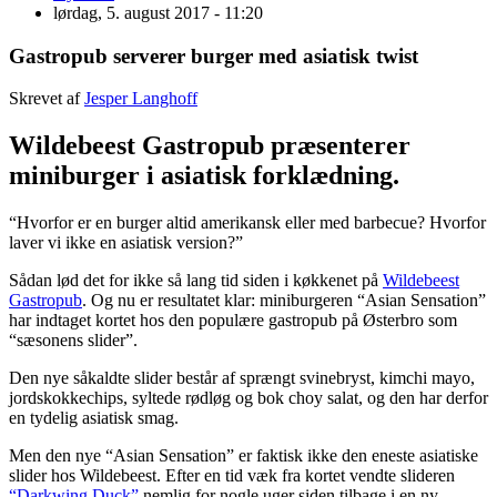
lørdag, 5. august 2017 - 11:20
Gastropub serverer burger med asiatisk twist
Skrevet af
Jesper Langhoff
Wildebeest Gastropub præsenterer
miniburger i asiatisk forklædning.
“Hvorfor er en burger altid amerikansk eller med barbecue? Hvorfor
laver vi ikke en asiatisk version?”
Sådan lød det for ikke så lang tid siden i køkkenet på
Wildebeest
Gastropub
. Og nu er resultatet klar: miniburgeren “Asian Sensation”
har indtaget kortet hos den populære gastropub på Østerbro som
“sæsonens slider”.
Den nye såkaldte slider består af
sprængt svinebryst, kimchi mayo,
jordskokkechips, syltede rødløg og bok choy salat, og den har derfor
en tydelig asiatisk smag.
Men den nye “Asian Sensation” er faktisk ikke den eneste asiatiske
slider hos Wildebeest. Efter en tid væk fra kortet vendte slideren
“Darkwing Duck”
nemlig for nogle uger siden tilbage i en ny