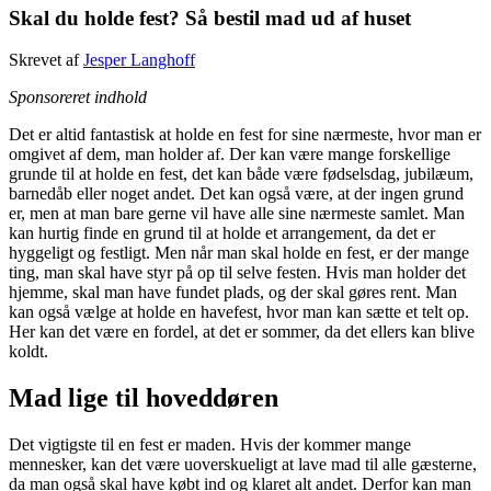
Skal du holde fest? Så bestil mad ud af huset
Skrevet af
Jesper Langhoff
Sponsoreret indhold
Det er altid fantastisk at holde en fest for sine nærmeste, hvor man er
omgivet af dem, man holder af. Der kan være mange forskellige
grunde til at holde en fest, det kan både være fødselsdag, jubilæum,
barnedåb eller noget andet. Det kan også være, at der ingen grund
er, men at man bare gerne vil have alle sine nærmeste samlet. Man
kan hurtig finde en grund til at holde et arrangement, da det er
hyggeligt og festligt. Men når man skal holde en fest, er der mange
ting, man skal have styr på op til selve festen. Hvis man holder det
hjemme, skal man have fundet plads, og der skal gøres rent. Man
kan også vælge at holde en havefest, hvor man kan sætte et telt op.
Her kan det være en fordel, at det er sommer, da det ellers kan blive
koldt.
Mad lige til hoveddøren
Det vigtigste til en fest er maden. Hvis der kommer mange
mennesker, kan det være uoverskueligt at lave mad til alle gæsterne,
da man også skal have købt ind og klaret alt andet. Derfor kan man