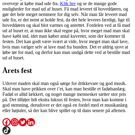
overveje at købe mad ude fra.
Klik her
og se de mange gode
muligheder for mad ud af huset. Få mad leveret til hoveddøren, og
gør det hele meget nemmere for dig selv. Når man får leveret mad
ude fra, er det nemt at holde fest, da det hele leveres færdigt, lige til
hoveddøren og skal blot varmes og anrettet. Fordelen ved at få mad
ud af huset er, at man ikke skal regne på, hvor meget mad man skal
have købt ind, idet man køber antal kuverter, som der kommer til
festen. Det kan godt være svært at vide, hvor meget man skal lave,
hvis man vælger selv at lave mad fra bunden. Det er aldrig sjovt at
løbe tør for mad, og derfor kan man undgå dette ved at bestille mad
ud af huset.
Årets fest
Udover maden skal man også sørge for drikkevare og god musik.
Skal man have prikken over i’et, kan man bestille et fadølsanlæg.
Fadøl er altid lækkert, og noget mange mennesker sætter stor pris
på. Det tilføjer lidt ekstra luksus til festen, hvor man kan komme i
god stemning, derudover er det også en fordel med et musikanlæg
eller højtaler, så der kan blive spillet op til dans senere på aftenen.