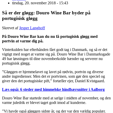
tirsdag, 20. november 2018 - 15:43
Så er der gløgg: Douro Wine Bar byder på
portugisisk gløgg
Skrevet af
Jesper Langhoff
På Douro Wine Bar kan du nu få portugisisk gløgg med
portvin at varme dig på.
Vinterkulden har efterhånden fået godt tag i Danmark, og så er det
vigtigt med noget at varme sig på. Douro Wine Bar i Danmarksgade
49 har løsningen til dine novemberkolde hænder og serverer nu
portugisisk gløgg.
”Gløggen er hjemmelavet og lavet på rødvin, portvin og diverse
andre ingredienser. Men det er portvinen, som gør den speciel og
giver den det portugisiske pift,” fortæller ejer, Daniel Kvistgaard.
Læs også: 6 steder med himmelske hindbærsnitter i Aalborg
Douro Wine Bar startede med at sælge i midten af november, og den
varme juledrik er blevet taget godt imod af kunderne.
”Vi havde også gløggen sidste år, og der var den vældig populær.