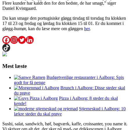
Flere kunder har kaldt den for den bedste, de har smagt,” siger
Daniel Kvistgaard.
Du kan smage den portugisiske gløgg tirsdag til torsdag fra klokken
17 til 23 og fredag og lørdag fra klokken 15 til 01. Er du kommet i
gløgg-humør, kan du læse mere om gløggen
her
.
Mest læste
Budgetvenlige restauranter i Aalborg: Spis
godt for få penge
Brunch i Aalborg: Disse steder skal
du prøve
Pizza i Aalborg: 8 steder du skal
kende!
Stjerneskud i Aalborg: 10
lækre steder du skal prøve
Sushi, salat, sandwich, bøf, bagværk, kaffe, croissanter, you name it.
Vi skriver om alt det, der sker på mad- og drikkescenen i Aalborg,