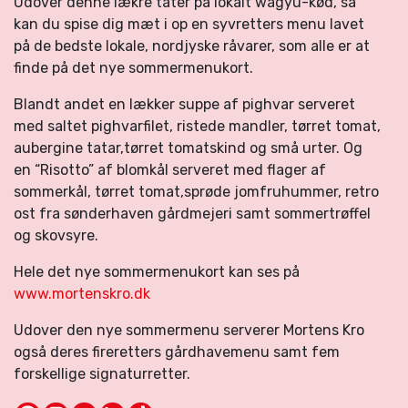
Udover denne lækre tater på lokalt wagyu-kød, så
kan du spise dig mæt i op en syvretters menu lavet
på de bedste lokale, nordjyske råvarer, som alle er at
finde på det nye sommermenukort.
Blandt andet en lækker suppe af pighvar serveret
med saltet pighvarfilet, ristede mandler, tørret tomat,
aubergine tatar,tørret tomatskind og små urter. Og
en “Risotto” af blomkål serveret med flager af
sommerkål, tørret tomat,sprøde jomfruhummer, retro
ost fra sønderhaven gårdmejeri samt sommertrøffel
og skovsyre.
Hele det nye sommermenukort kan ses på
www.mortenskro.dk
Udover den nye sommermenu serverer Mortens Kro
også deres fireretters gårdhavemenu samt fem
forskellige signaturretter.