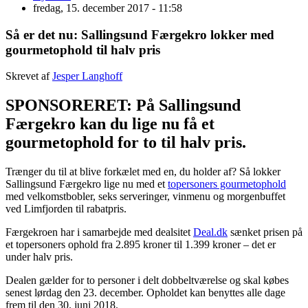
fredag, 15. december 2017 - 11:58
Så er det nu: Sallingsund Færgekro lokker med
gourmetophold til halv pris
Skrevet af
Jesper Langhoff
SPONSORERET: På Sallingsund
Færgekro kan du lige nu få et
gourmetophold for to til halv pris.
Trænger du til at blive forkælet med en, du holder af? Så lokker
Sallingsund Færgekro lige nu med et
topersoners gourmetophold
med velkomstbobler, seks serveringer, vinmenu og morgenbuffet
ved Limfjorden til rabatpris.
Færgekroen har i samarbejde med dealsitet
Deal.dk
sænket prisen på
et topersoners ophold fra 2.895 kroner til 1.399 kroner – det er
under halv pris.
Dealen gælder for to personer i delt dobbeltværelse og skal købes
senest lørdag den 23. december. Opholdet kan benyttes alle dage
frem til den 30. juni 2018.