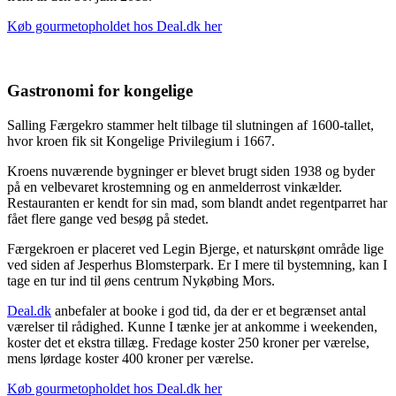
Køb gourmetopholdet hos Deal.dk her
Gastronomi for kongelige
Salling Færgekro stammer helt tilbage til slutningen af 1600-tallet,
hvor kroen fik sit Kongelige Privilegium i 1667.
Kroens nuværende bygninger er blevet brugt siden 1938 og byder
på en velbevaret krostemning og en anmelderrost vinkælder.
Restauranten er kendt for sin mad, som blandt andet regentparret har
fået flere gange ved besøg på stedet.
Færgekroen er placeret ved Legin Bjerge, et naturskønt område lige
ved siden af Jesperhus Blomsterpark. Er I mere til bystemning, kan I
tage en tur ind til øens centrum Nykøbing Mors.
Deal.dk
anbefaler at booke i god tid, da der er et begrænset antal
værelser til rådighed. Kunne I tænke jer at ankomme i weekenden,
koster det et ekstra tillæg. Fredage koster 250 kroner per værelse,
mens lørdage koster 400 kroner per værelse.
Køb gourmetopholdet hos Deal.dk her