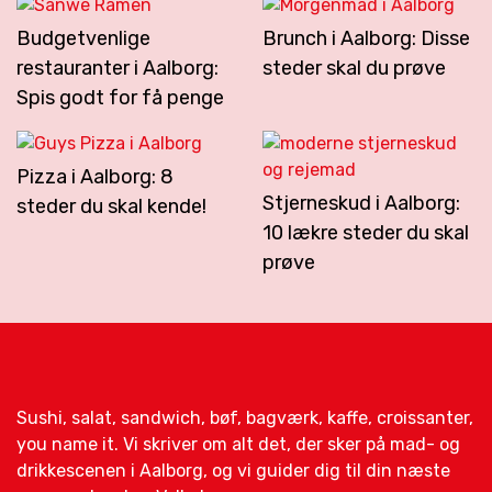
Budgetvenlige
Brunch i Aalborg: Disse
restauranter i Aalborg:
steder skal du prøve
Spis godt for få penge
Pizza i Aalborg: 8
Stjerneskud i Aalborg:
steder du skal kende!
10 lækre steder du skal
prøve
Sushi, salat, sandwich, bøf, bagværk, kaffe, croissanter,
you name it. Vi skriver om alt det, der sker på mad- og
drikkescenen i Aalborg, og vi guider dig til din næste