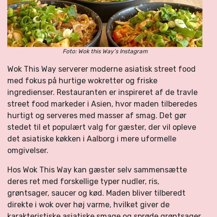
Foto: Wok this Way’s Instagram
Wok This Way serverer moderne asiatisk street food
med fokus på hurtige wokretter og friske
ingredienser. Restauranten er inspireret af de travle
street food markeder i Asien, hvor maden tilberedes
hurtigt og serveres med masser af smag. Det gør
stedet til et populært valg for gæster, der vil opleve
det asiatiske køkken i Aalborg i mere uformelle
omgivelser.
Hos Wok This Way kan gæster selv sammensætte
deres ret med forskellige typer nudler, ris,
grøntsager, saucer og kød. Maden bliver tilberedt
direkte i wok over høj varme, hvilket giver de
karakteristiske asiatiske smage og sprøde grøntsager.