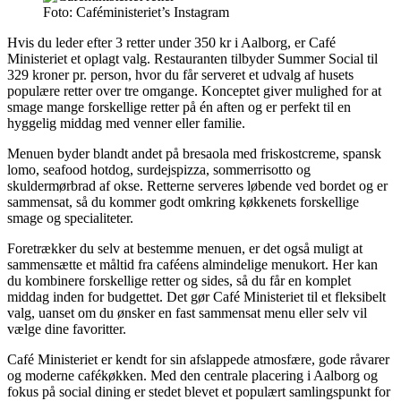
Foto: Caféministeriet’s Instagram
Hvis du leder efter
3 retter under 350 kr i Aalborg
, er Café
Ministeriet et oplagt valg. Restauranten tilbyder Summer Social til
329 kroner pr. person, hvor du får serveret et udvalg af husets
populære retter over tre omgange. Konceptet giver mulighed for at
smage mange forskellige retter på én aften og er perfekt til en
hyggelig middag med venner eller familie.
Menuen byder blandt andet på bresaola med friskostcreme, spansk
lomo, seafood hotdog, surdejspizza, sommerrisotto og
skuldermørbrad af okse. Retterne serveres løbende ved bordet og er
sammensat, så du kommer godt omkring køkkenets forskellige
smage og specialiteter.
Foretrækker du selv at bestemme menuen, er det også muligt at
sammensætte et måltid fra caféens almindelige menukort. Her kan
du kombinere forskellige retter og sides, så du får en komplet
middag inden for budgettet. Det gør Café Ministeriet til et fleksibelt
valg, uanset om du ønsker en fast sammensat menu eller selv vil
vælge dine favoritter.
Café Ministeriet er kendt for sin afslappede atmosfære, gode råvarer
og moderne cafékøkken. Med den centrale placering i Aalborg og
fokus på social dining er stedet blevet et populært samlingspunkt for