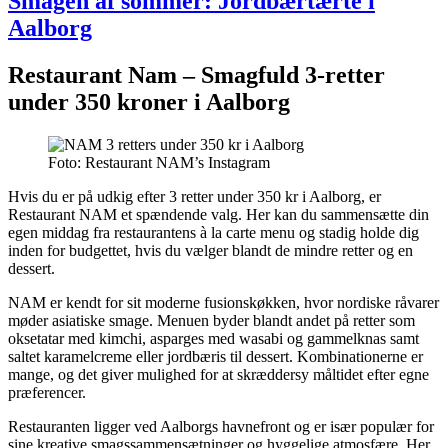
Smagen af sommer: Jordbærtærte i
Aalborg
Restaurant Nam – Smagfuld 3-retter
under 350 kroner i Aalborg
Foto: Restaurant NAM’s Instagram
Hvis du er på udkig efter
3 retter under 350 kr i Aalborg
, er
Restaurant NAM et spændende valg. Her kan du sammensætte din
egen middag fra restaurantens à la carte menu og stadig holde dig
inden for budgettet, hvis du vælger blandt de mindre retter og en
dessert.
NAM er kendt for sit moderne fusionskøkken, hvor nordiske råvarer
møder asiatiske smage. Menuen byder blandt andet på retter som
oksetatar med kimchi, asparges med wasabi og gammelknas samt
saltet karamelcreme eller jordbæris til dessert. Kombinationerne er
mange, og det giver mulighed for at skræddersy måltidet efter egne
præferencer.
Restauranten ligger ved Aalborgs havnefront og er især populær for
sine kreative smagssammensætninger og hyggelige atmosfære. Her