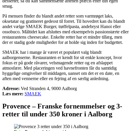
desserter, så du kan sammensætte aftenen præcis efter din egen
smag.
På menuen finder du blandt andet retter som varmrøget laks,
oksetatar og gratineret gedeost til forret. Til hovedret kan du blandt
andet vælge SMAEK Burger, trøffelpasta, andebryst Hanoi eller
ossobuco. Måltidet kan afsluttes med eksempelvis passionstærte eller
restaurantens cheesecake. Enkelte retter har et mindre tillæg, men
der er stadig gode muligheder for at holde sig inden for budgettet.
SMAEK har i mange år været et populært valg blandt
aalborgenserne. Restauranten er kendt for sit enkle koncept, hvor
fokus er på gode råvarer, velsmagende retter og en afslappet
atmosfære. Med placeringen ved havnefronten får du samtidig
hyggelige omgivelser til middagen, uanset om det er en date, en
aften med vennerne eller en fejring af en særlig anledning.
Adresse:
Ved Stranden 4, 9000 Aalborg
Læs mere:
SMAEK
Provence –
Franske fornemmelser og 3-
retter til under 350 kroner i Aalborg