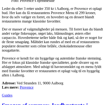
Foto: Provence’s hjemmeside
Leder du efter
3 retter under 350 kr i Aalborg
, er Provence et oplagt
bud. Her kan du få restaurantens Provence Menu til 299 kroner,
hvor du selv vælger en forret, en hovedret og en dessert blandt
restaurantens mange klassiske favoritter.
Der er masser af valgmuligheder på menuen. Til forret kan du blandt
andet vælge fiskesuppe, røget laks, blåmuslinger, østers eller
carpaccio. Hovedretterne tæller både fisk og kød, så der er noget for
de fleste smagsløg. Måltidet kan rundes af med en af restaurantens
populære desserter som crème brûlée, chokolademousse eller
nougattærte.
Provence er kendt for sin hyggelige og autentiske franske stemning.
Her er fokus på klassiske franske specialiteter, gode råvarer og en
afslappet atmosfære. Med udsigt til havneområdet og en menu fyldt
med franske favoritter er restauranten et oplagt valg til en hyggelig
aften i Aalborg.
Adresse:
Ved Stranden 11, 9000 Aalborg
Læs mere:
Provence
Guides