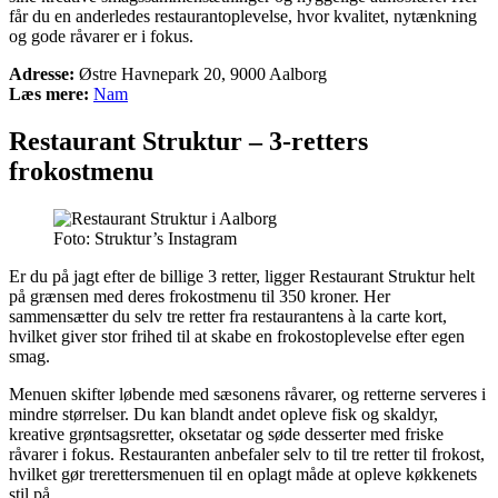
får du en anderledes restaurantoplevelse, hvor kvalitet, nytænkning
og gode råvarer er i fokus.
Adresse:
Østre Havnepark 20, 9000 Aalborg
Læs mere:
Nam
Restaurant Struktur – 3-retters
frokostmenu
Foto: Struktur’s Instagram
Er du på jagt efter de billige
3 retter
, ligger Restaurant Struktur helt
på grænsen med deres frokostmenu til 350 kroner. Her
sammensætter du selv tre retter fra restaurantens à la carte kort,
hvilket giver stor frihed til at skabe en frokostoplevelse efter egen
smag.
Menuen skifter løbende med sæsonens råvarer, og retterne serveres i
mindre størrelser. Du kan blandt andet opleve fisk og skaldyr,
kreative grøntsagsretter, oksetatar og søde desserter med friske
råvarer i fokus. Restauranten anbefaler selv to til tre retter til frokost,
hvilket gør trerettersmenuen til en oplagt måde at opleve køkkenets
stil på.