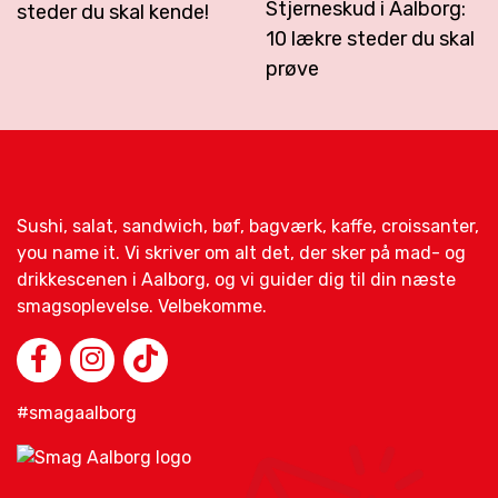
Stjerneskud i Aalborg:
steder du skal kende!
10 lækre steder du skal
prøve
Sushi, salat, sandwich, bøf, bagværk, kaffe, croissanter,
you name it. Vi skriver om alt det, der sker på mad- og
drikkescenen i Aalborg, og vi guider dig til din næste
smagsoplevelse. Velbekomme.
#smagaalborg