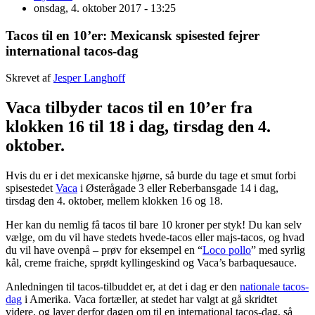
onsdag, 4. oktober 2017 - 13:25
Tacos til en 10’er: Mexicansk spisested fejrer
international tacos-dag
Skrevet af
Jesper Langhoff
Vaca tilbyder tacos til en 10’er fra
klokken 16 til 18 i dag, tirsdag den 4.
oktober.
Hvis du er i det mexicanske hjørne, så burde du tage et smut forbi
spisestedet
Vaca
i Østerågade 3 eller Reberbansgade 14 i dag,
tirsdag den 4. oktober, mellem klokken 16 og 18.
Her kan du nemlig få tacos til bare 10 kroner per styk! Du kan selv
vælge, om du vil have stedets hvede-tacos eller majs-tacos, og hvad
du vil have ovenpå – prøv for eksempel en “
Loco pollo
” med syrlig
kål, creme fraiche, sprødt kyllingeskind og Vaca’s barbaquesauce.
Anledningen til tacos-tilbuddet er, at det i dag er den
nationale tacos-
dag
i Amerika. Vaca fortæller, at stedet har valgt at gå skridtet
videre, og laver derfor dagen om til en international tacos-dag, så