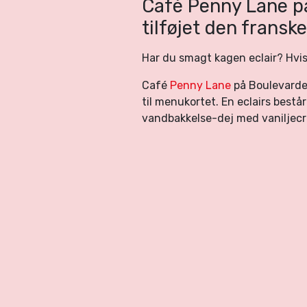
Café Penny Lane p
tilføjet den fransk
Har du smagt kagen eclair? Hvis 
Café
Penny Lane
på Boulevarden
til menukortet. En eclairs består
vandbakkelse-dej med vaniljec