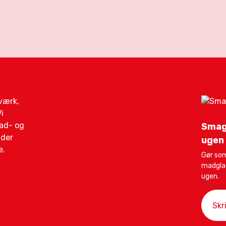
gværk,
i
mad- og
Smag
ider
ugen
e.
Gør som
madglad
ugen.