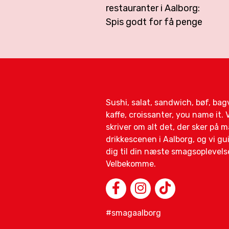
restauranter i Aalborg:
Spis godt for få penge
Sushi, salat, sandwich, bøf, ba
kaffe, croissanter, you name it. V
skriver om alt det, der sker på 
drikkescenen i Aalborg, og vi gu
dig til din næste smagsoplevels
Velbekomme.
#smagaalborg