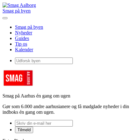
Smag på byen
Smag på byen
Nyheder
Guides
Tip os
Kalender
Smag på Aarhus én gang om ugen
Gør som 6.000 andre aarhusianere og få madglade nyheder i din
indboks én gang om ugen.