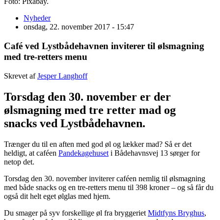
Foto: Pixabay.
Nyheder
onsdag, 22. november 2017 - 15:47
Café ved Lystbådehavnen inviterer til ølsmagning
med tre-retters menu
Skrevet af
Jesper Langhoff
Torsdag den 30. november er der
ølsmagning med tre retter mad og
snacks ved Lystbådehavnen.
Trænger du til en aften med god øl og lækker mad? Så er det
heldigt, at caféen
Pandekagehuset
i Bådehavnsvej 13 sørger for
netop det.
Torsdag den 30. november inviterer caféen nemlig til ølsmagning
med både snacks og en tre-retters menu til 398 kroner – og så får du
også dit helt eget ølglas med hjem.
Du smager på syv forskellige øl fra bryggeriet
Midtfyns Bryghus
,