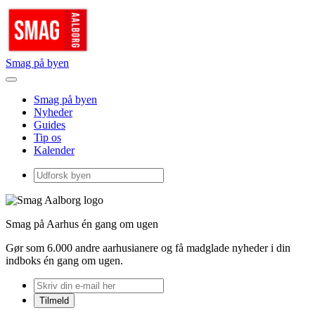
Smag på byen
Smag på byen
Nyheder
Guides
Tip os
Kalender
Smag på Aarhus én gang om ugen
Gør som 6.000 andre aarhusianere og få madglade nyheder i din
indboks én gang om ugen.