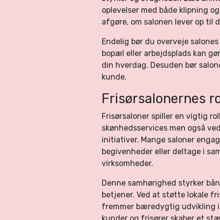
oplevelser med både klipning og
afgøre, om salonen lever op til 
Endelig bør du overveje salone
bopæl eller arbejdsplads kan gø
din hverdag. Desuden bør salon
kunde.
Frisørsalonernes r
Frisørsaloner spiller en vigtig ro
skønhedsservices men også ved 
initiativer. Mange saloner enga
begivenheder eller deltage i sa
virksomheder.
Denne samhørighed styrker bån
betjener. Ved at støtte lokale f
fremmer bæredygtig udvikling i
kunder og frisører skaber et st