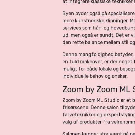
at integrere klassiske teknikke
Byen byder også på specialisere
mere kunstneriske klipninger. M
services som hår- og hovedbundsp
ud, men også er sundt. Det er vi
den rette balance mellem stil og
Denne mangfoldighed betyder, a
en fuld makeover, er der noget 
muligt for både lokale og besøge
individuelle behov og ønsker.
Zoom by Zoom ML 
Zoom by Zoom ML Studio er et 
frisørscene. Denne salon tilby
farveteknikker og ekspertstyling.
valg af produkter fra velrenom
Salonen lægger stor vægt på per