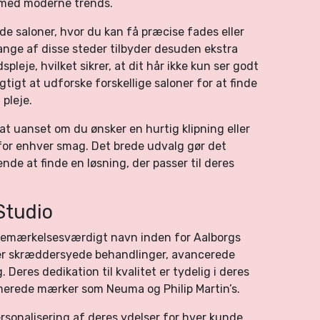
r med moderne trends.
de saloner, hvor du kan få præcise fades eller
ange af disse steder tilbyder desuden ekstra
leje, hvilket sikrer, at dit hår ikke kun ser godt
gtigt at udforske forskellige saloner for at finde
 pleje.
t uanset om du ønsker en hurtig klipning eller
for enhver smag. Det brede udvalg gør det
nde at finde en løsning, der passer til deres
Studio
bemærkelsesværdigt navn inden for Aalborgs
der skræddersyede behandlinger, avancerede
 Deres dedikation til kvalitet er tydelig i deres
merede mærker som Neuma og Philip Martin’s.
sonalisering af deres ydelser for hver kunde.