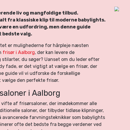
erende liv og mangfoldige tilbud.
alt fra klassiske klip til moderne babylights.
n være en udfordring, men denne guide
t bedste valg.
vitet er mulighederne for hårpleje næsten
en
frisør i Aalborg
, der kan levere de
stilarter, du søger? Uanset om du leder efter
ndy fade, er det vigtigt at vælge en frisør, der
ne guide vil vi udforske de forskellige
t vælge den perfekte frisør.
rsaloner i Aalborg
 vifte af frisørsaloner, der imødekommer alle
itionelle saloner, der tilbyder tidløse klipninger,
å avancerede farvningsteknikker som babylights
binerer ofte det bedste fra begge verdener ved