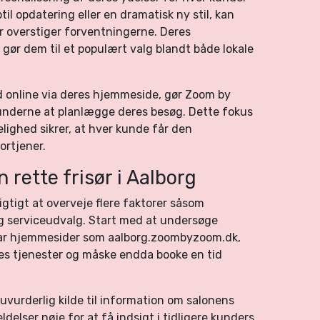
il opdatering eller en dramatisk ny stil, kan
er overstiger forventningerne. Deres
ør dem til et populært valg blandt både lokale
d online via deres hjemmeside, gør Zoom by
underne at planlægge deres besøg. Dette fokus
ighed sikrer, at hver kunde får den
rtjener.
n rette frisør i Aalborg
vigtigt at overveje flere faktorer såsom
g serviceudvalg. Start med at undersøge
har hjemmesider som aalborg.zoombyzoom.dk,
res tjenester og måske endda booke en tid
vurderlig kilde til information om salonens
elser nøje for at få indsigt i tidligere kunders