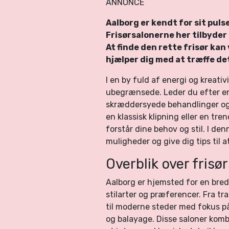
ANNONCE
Aalborg er kendt for sit puls
Frisørsalonerne her tilbyder 
At finde den rette frisør ka
hjælper dig med at træffe de
I en by fuld af energi og kreati
ubegrænsede. Leder du efter 
skræddersyede behandlinger og 
en klassisk klipning eller en tre
forstår dine behov og stil. I den
muligheder og give dig tips til a
Overblik over frisø
Aalborg er hjemsted for en bred
stilarter og præferencer. Fra trad
til moderne steder med fokus p
og balayage. Disse saloner kom