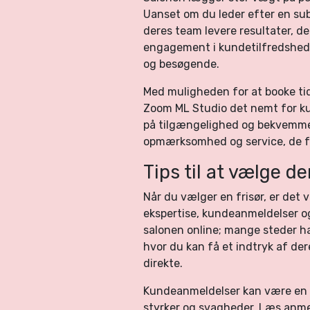
Uanset om du leder efter en subt
deres team levere resultater, d
engagement i kundetilfredshed g
og besøgende.
Med muligheden for at booke ti
Zoom ML Studio det nemt for k
på tilgængelighed og bekvemmel
opmærksomhed og service, de fo
Tips til at vælge de
Når du vælger en frisør, er det 
ekspertise, kundeanmeldelser o
salonen online; mange steder 
hvor du kan få et indtryk af de
direkte.
Kundeanmeldelser kan være en u
styrker og svagheder. Læs anmeld