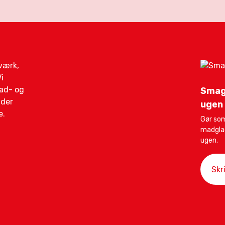
gværk,
i
mad- og
Smag
ider
ugen
e.
Gør som
madglad
ugen.