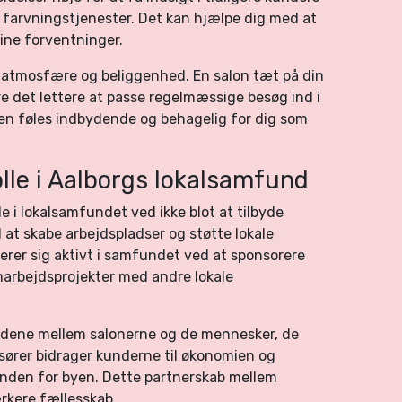
 farvningstjenester. Det kan hjælpe dig med at
dine forventninger.
s atmosfære og beliggenhed. En salon tæt på din
re det lettere at passe regelmæssige besøg ind i
en føles indbydende og behagelig for dig som
olle i Aalborgs lokalsamfund
lle i lokalsamfundet ved ikke blot at tilbyde
at skabe arbejdspladser og støtte lokale
gerer sig aktivt i samfundet ved at sponsorere
marbejdsprojekter med andre lokale
dene mellem salonerne og de mennesker, de
risører bidrager kunderne til økonomien og
nden for byen. Dette partnerskab mellem
ærkere fællesskab.