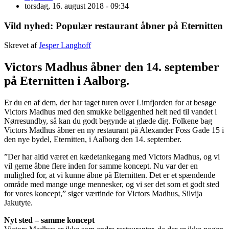
torsdag, 16. august 2018 - 09:34
Vild nyhed: Populær restaurant åbner på Eternitten
Skrevet af
Jesper Langhoff
Victors Madhus åbner den 14. september
på Eternitten i Aalborg.
Er du en af dem, der har taget turen over Limfjorden for at besøge
Victors Madhus med den smukke beliggenhed helt ned til vandet i
Nørresundby, så kan du godt begynde at glæde dig. Folkene bag
Victors Madhus åbner en ny restaurant på Alexander Foss Gade 15 i
den nye bydel, Eternitten, i Aalborg den 14. september.
”Der har altid været en kædetankegang med Victors Madhus, og vi
vil gerne åbne flere inden for samme koncept. Nu var der en
mulighed for, at vi kunne åbne på Eternitten. Det er et spændende
område med mange unge mennesker, og vi ser det som et godt sted
for vores koncept,” siger værtinde for Victors Madhus, Silvija
Jakutyte.
Nyt sted – samme koncept