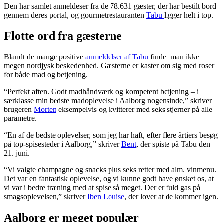
Den har samlet anmeldeser fra de 78.631 gæster, der har bestilt bord
gennem deres portal, og gourmetrestauranten
Tabu
ligger helt i top.
Flotte ord fra gæsterne
Blandt de mange positive
anmeldelser af Tabu
finder man ikke
megen nordjysk beskedenhed. Gæsterne er kaster om sig med roser
for både mad og bet
jening.
“Perfekt aften. Godt madhåndværk og kompetent betjening – i
særklasse min bedste madoplevelse
i Aalborg
nogensinde,”
skriver
brugeren
Morten
eksempelvis og kvitterer med seks stjerner på alle
parametre.
“En af de bedste oplevelser, som jeg har haft, efter flere årtiers besøg
på top-
spisesteder i
Aalborg,”
skriver
Bent
, der spiste på Tabu den
21. juni.
“Vi valgte champagne og snacks plus seks retter med alm. vinmenu.
Det var en fantastisk oplevelse, og vi kunne godt have ønsket os, at
vi var i bedre træning med at spise så meget. Der er fuld gas på
smagsoplevelsen,” skriver
Iben Louise
, der lover at de kommer igen.
Aalborg er meget populær