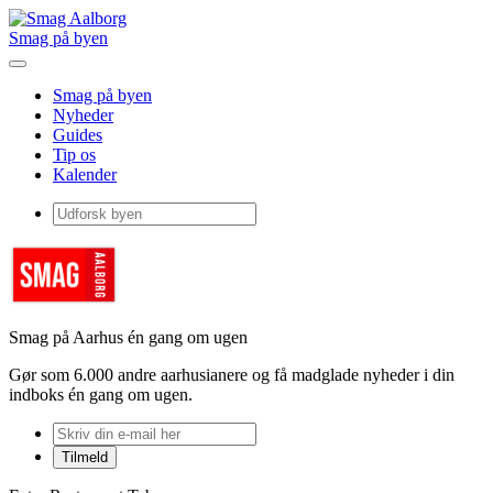
Smag på byen
Smag på byen
Nyheder
Guides
Tip os
Kalender
Smag på Aarhus én gang om ugen
Gør som 6.000 andre aarhusianere og få madglade nyheder i din
indboks én gang om ugen.