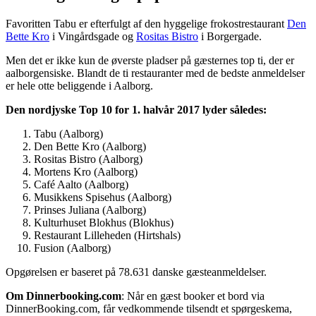
Favoritten Tabu er efterfulgt af den hyggelige frokostrestaurant
Den
Bette Kro
i Vingårdsgade og
Rositas Bistro
i Borgergade.
Men de
t er ikke kun de øverste pladser på gæsternes top ti, der er
aalborgensiske. Blandt de ti restauranter med de bedste anmeldelser
er hele otte beliggende i Aalborg.
Den nordjyske Top 10 for 1. halvår 2017 lyder således:
Tabu (Aalborg)
Den Bette Kro (Aalborg)
Rositas Bistro (Aalborg)
Mortens Kro (Aalborg)
Café Aalto (Aalborg)
Musikkens Spisehus (Aalborg)
Prinses Juliana (Aalborg)
Kulturhuset Blokhus (Blokhus)
Restaurant Lilleheden (Hirtshals)
Fusion (Aalborg)
Opgørelsen er baseret på 78.631 danske gæsteanmeldelser.
Om Dinnerbooking.com
: Når en gæst booker et bord via
DinnerBooking.com, får vedkommende tilsendt et spørgeskema,