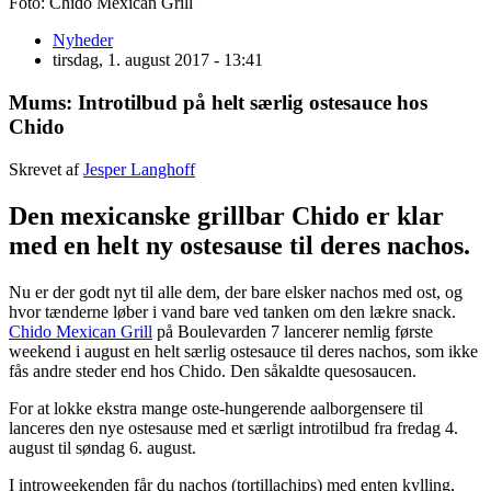
Foto: Chido Mexican Grill
Nyheder
tirsdag, 1. august 2017 - 13:41
Mums: Introtilbud på helt særlig ostesauce hos
Chido
Skrevet af
Jesper Langhoff
Den mexicanske grillbar Chido er klar
med en helt ny ostesause til deres nachos.
Nu er der godt nyt til alle dem, der bare elsker nachos med ost, og
hvor tænderne løber i vand bare ved tanken om den lækre snack.
Chido Mexican Grill
på Boulevarden 7 lancerer nemlig første
weekend i august en helt særlig ostesauce til deres nachos, som ikke
fås andre steder end hos Chido. Den såkaldte quesosaucen.
For at lokke ekstra mange oste-hungerende aalborgensere til
lanceres den nye ostesause med et særligt introtilbud fra fredag 4.
august til søndag 6. august.
I introweekenden får du nachos (tortillachips) med enten kylling,