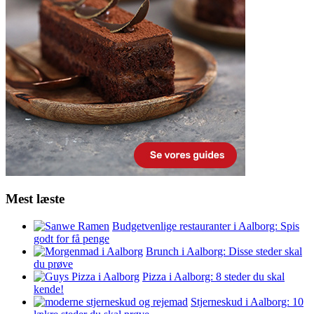
Mest læste
Budgetvenlige restauranter i Aalborg: Spis
godt for få penge
Brunch i Aalborg: Disse steder skal
du prøve
Pizza i Aalborg: 8 steder du skal
kende!
Stjerneskud i Aalborg: 10