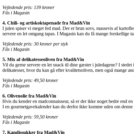
Vejledende pris: 139 kroner
Fås i Magasin
4. Chili- og artiskoktapenade fra Mad&Vin
I julen spiser vi meget fed mad. Der er brun sovs, massevis af kartofle
servere en let omgang tapas. I Magasin kan du få mange forskellige ta
Vejledende pris: 30 kroner per styk
Fås i Magasin
5. Mix af delikatesseoliven fra Mad&Vin
Vil du gerne servere en let snack til dine gæster i juledagene? I sted
delikatesser, hvor du kan gå efter kvalitetsoliven, men også mange an
Vejledende pris: 49,50 kroner
Fås i Magasin
6. Olivenolie fra Mad&Vin
Hvis du kender en madconnaisseur, så er der ikke noget bedre end en g
I en gourmetgavekalender kan du derfor ikke komme uden om denne g
Vejledende pris: 59,50 kroner
Fås i Magasin
7. Kandissukker fra Mad&Vin