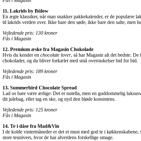
Fås i Magasin
11. Lakrids by Bülow
En ægte klassiker, når man snakker pakkekalender, er de populære lak
til lakrids verden over. Ikke bare den søde, ikke bare den salte, men
Vejledende pris: 130 kroner
Fås i Magasin
12. Premium æske fra Magasin Chokolade
Hvis du kender en
chocolate lover
, så har Magasin alt det bedste. De 
chokolader, og du bliver forkælet med små overraskelser bid for bid.
Vejledende pris: 189 kroner
Fås i Magasin
13. Summerbird Chocolate Spread
Lad os bare være ærlige: Det er nutella, men en guddommelig luksusve
dit julebag, eller tag en ske, og nyd den bløde konsistens.
Vejledende pris: 125 kroner
Fås i Magasin
14. Te i dåse fra Mad&Vin
I de kolde vintermåneder er det et must med god te i køkkenskabene, 
store teunivers, hvor de har alverdens forskellige smage.