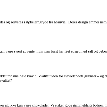
s og serveres i støbejerngryde fra Mauviel. Deres design emmer nemlig i 
n være svært at vente, hvis man først har fået et sæt med salt og peb
ldet for sine høje krav til kvalitet uden for støvlelandets grænser – og 
kvalitet?
ver alt ikke kun være chokolader. Vi elsker gode gammeldags bolsjer, m