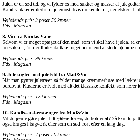
Julen er en sød tid, og vi fylder os med sukker og masser af julegodter
Kandissukker er derfor et julemust, hvis du kender en, der elsker at
Vejledende pris: 2 poser 50 kroner
Fås i Magasin
8. Vin fra Nicolas Vahé
Selvom vi er meget optaget af den mad, som vi skal have i julen, så er
julesokken, for der findes da ikke noget bedre end at sidde hjemme en 
Vejledende pris: 99 kroner
Fås i Magasin
9. Julekugler med julefyld fra Mad&Vin
Når man pynter juletræet, så fylder mange kræmmerhuse med lækre jul
bordpynt. Kuglerne er fyldt med alt det klassiske konfekt, som hører ju
Vejledende pris: 129 kroner
Fås i Magasin
10. Kandis-sukkerstænger fra Mad&Vin
Vil du gerne gøre julen lidt sødere for en, du holder af? Så kan du 
også bruges i bagværk eller som en sød treat efter en lang dag.
Vejledende pris: 2 poser 50 kroner