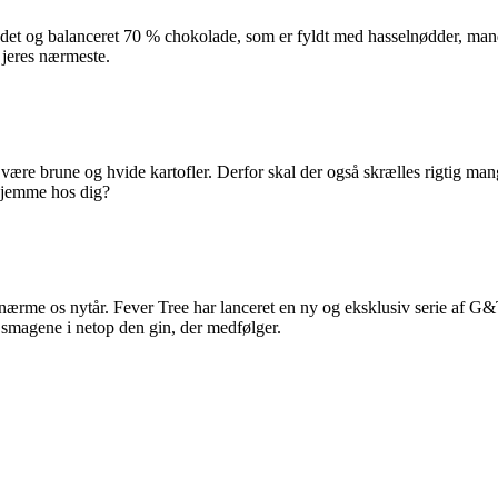
ndet og balanceret 70 % chokolade, som er fyldt med hasselnødder, mand
 jeres nærmeste.
 være brune og hvide kartofler. Derfor skal der også skrælles rigtig man
 hjemme hos dig?
nærme os nytår. Fever Tree har lanceret en ny og eksklusiv serie af G&
smagene i netop den gin, der medfølger.