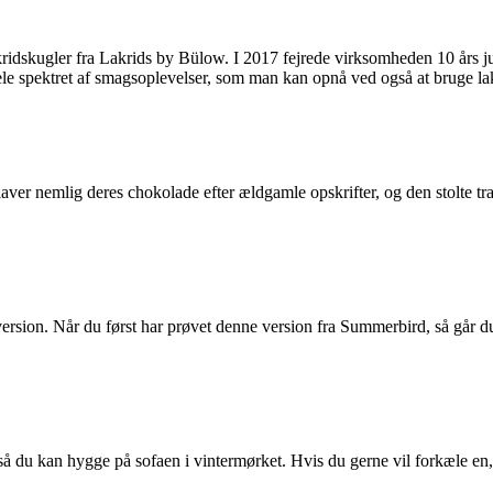
ridskugler fra Lakrids by Bülow. I 2017 fejrede virksomheden 10 års j
 hele spektret af smagsoplevelser, som man kan opnå ved også at bruge la
laver nemlig deres chokolade efter ældgamle opskrifter, og den stolte tra
rsion. Når du først har prøvet denne version fra Summerbird, så går du
så du kan hygge på sofaen i vintermørket. Hvis du gerne vil forkæle en