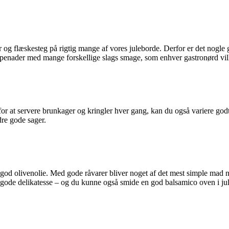
r og flæskesteg på rigtig mange af vores juleborde. Derfor er det nogle 
penader med mange forskellige slags smage, som enhver gastronørd ville
et for at servere brunkager og kringler hver gang, kan du også variere g
dre gode sager.
od olivenolie. Med gode råvarer bliver noget af det mest simple mad ne
ode delikatesse – og du kunne også smide en god balsamico oven i ju