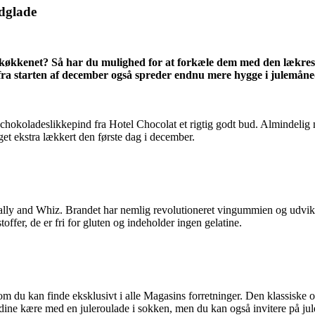
dglade
i køkkenet? Så har du mulighed for at forkæle dem med den lækre
fra starten af december også spreder endnu mere hygge i julemån
ne chokoladeslikkepind fra Hotel Chocolat et rigtig godt bud. Almindel
get ekstra lækkert den første dag i december.
Wally and Whiz. Brandet har nemlig revolutioneret vingummien og udvik
er, de er fri for gluten og indeholder ingen gelatine.
som du kan finde eksklusivt i alle Magasins forretninger. Den klassiske 
ine kære med en juleroulade i sokken, men du kan også invitere på jul