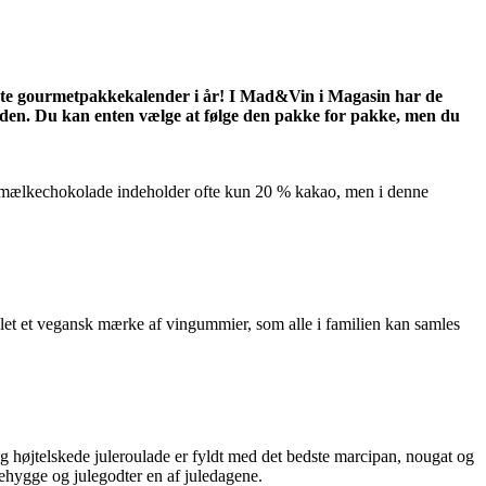
ste gourmetpakkekalender i år! I Mad&Vin i Magasin har de
eden. Du kan enten vælge at følge den pakke for pakke, men du
ig mælkechokolade indeholder ofte kun 20 % kakao, men i denne
let et vegansk mærke af vingummier, som alle i familien kan samles
og højtelskede juleroulade er fyldt med det bedste marcipan, nougat og
ehygge og julegodter en af juledagene.