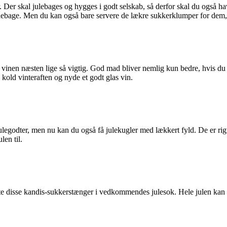
. Der skal julebages og hygges i godt selskab, så derfor skal du også hav
 julebage. Men du kan også bare servere de lækre sukkerklumper for dem,
 vinen næsten lige så vigtig. God mad bliver nemlig kun bedre, hvis du o
kold vinteraften og nyde et godt glas vin.
egodter, men nu kan du også få julekugler med lækkert fyld. De er rigt
len til.
putte disse kandis-sukkerstænger i vedkommendes julesok. Hele julen k