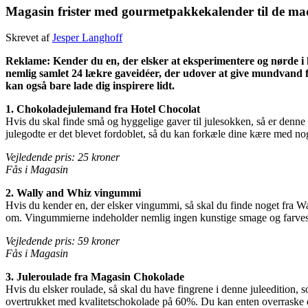
Magasin frister med gourmetpakkekalender til de ma
Skrevet af
Jesper Langhoff
Reklame: Kender du en, der elsker at eksperimentere og nørde 
nemlig samlet 24 lækre gaveidéer, der udover at give mundvand 
kan også bare lade dig inspirere lidt.
1. Chokoladejulemand fra Hotel Chocolat
Hvis du skal finde små og hyggelige gaver til julesokken, så er den
julegodte er det blevet fordoblet, så du kan forkæle dine kære med no
Vejledende pris: 25 kroner
Fås i Magasin
2. Wally and Whiz vingummi
Hvis du kender en, der elsker vingummi, så skal du finde noget fra 
om. Vingummierne indeholder nemlig ingen kunstige smage og farvestoff
Vejledende pris: 59 kroner
Fås i Magasin
3. Juleroulade fra Magasin Chokolade
Hvis du elsker roulade, så skal du have fingrene i denne juleedition, 
overtrukket med kvalitetschokolade på 60%. Du kan enten overraske d