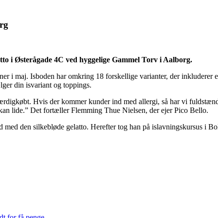
org
latto i Østerågade 4C ved hyggelige Gammel Torv i Aalborg.
 i maj. Isboden har omkring 18 forskellige varianter, der inkluderer en
lger din isvariant og toppings.
 færdigkøbt. Hvis der kommer kunder ind med allergi, så har vi fuldstænd
dt kan lide.” Det fortæller Flemming Thue Nielsen, der ejer Pico Bello.
d med den silkebløde gelatto. Herefter tog han på islavningskursus i Bol
dt for få penge