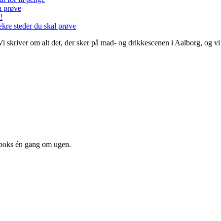
u prøve
!
ækre steder du skal prøve
 Vi skriver om alt det, der sker på mad- og drikkescenen i Aalborg, og 
dboks én gang om ugen.