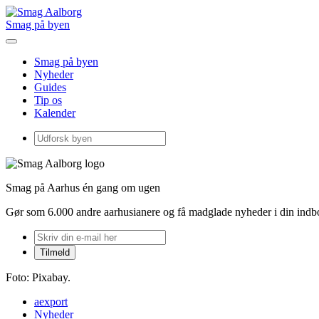
Smag på byen
Smag på byen
Nyheder
Guides
Tip os
Kalender
Smag på Aarhus én gang om ugen
Gør som 6.000 andre aarhusianere og få madglade nyheder i din ind
Foto: Pixabay.
aexport
Nyheder