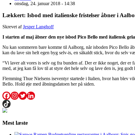
onsdag, 24. januar 2018 - 14:38
Lækkert: Isbod med italienske fristelser åbner i Aalb
Skrevet af
Jesper Langhoff
I starten af maj åbner den nye isbod Pico Bello med italiensk ge
Nu kan sommeren bare komme til Aalborg, når isboden Pico Bello åbner
kan du lave sin helt egen byg selv-is, en såkaldt stick, hvor du selv væ
“Vi laver alt vores is selv og fra bunden af. Der er ikke noget, der er
med, at jeg kan få lov til at styre det hele selv og lave den is, jeg go
Flemming Thue Nielsens iseventyr startede i Italien, hvor han blev vil
Bello. Hold øje med åbningsdatoen her på siden.
Mest læste
Budgetvenlige restauranter i Aalborg: Spis go