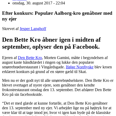
onsdag, 30. august 2017 - 22:04
Efter konkurs: Populær Aalborg-kro genåbner med
ny ejer
Skrevet af
Jesper Langhoff
Den Bette Kro åbner igen i midten af
september, oplyser den på Facebook.
Ejeren af
Den Bette Kro
, Morten Gamini, måtte i begyndelsen af
august kaste håndklædet i ringen og lukke den populære
smørrebrødsrestaurant i Vingårdsgade.
Ifølge Nordjyske
blev kroen
erklæret konkurs på grund af en større gæld til Skat.
Men nu er der godt nyt til alle smørrebrødselskere. Den Bette Kro er
blevet overtaget af nyere ejere, som genåbner den kendte
frokostrestaurant onsdag den 13. september. Det afslører Den Bette
Kro på sin facebookside.
“Det er med glæde at kunne fortælle, at Den Bette Kro genåbner
den 13. september med ny ejer. Vi arbejder lige nu på højtryk for at
være klar til at tage imod jer, hvor vi igen kan byde på de klassiske