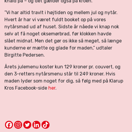
knald på – og det gælder også på kroen.
”Vi har altid travlt i højtiden og mellem jul og nytår.
Hvert år har vi været fuldt booket op på vores
nytårsmad ud af huset. Sidste år nåede vi knap nok
selv at få noget oksemørbrad, før klokken havde
slået midnat. Men det gør os ikke så meget, så længe
kunderne er mætte og glade for maden,” udtaler
Birgitte Pedersen.
Årets julemenu koster kun 129 kroner pr. couvert, og
den 3-retters nytårsmenu står til 249 kroner. Hvis
maden lyder som noget for dig, så følg med på Klarup
Kros Facebook-side
her
.