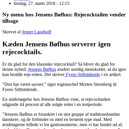
tirsdag, 27. marts 2018 - 12:15
Ny menu hos Jensens Bøfhus: Rejecocktailen vender
tilbage
Skrevet af
Jesper Langhoff
Kæden Jensens Bøfhus serverer igen
rejecocktails.
Er du glad for den klassiske rejecocktail? Så bliver du glad for
denne nyhed:
Jensens Bøfhus
ændrer nemlig menukortet, så du igen
kan bestille reje-retten. Det skriver
Fyens Stiftstidende
i en artikel.
”Den har været savnet,” siger regionschef Morten Steenberg til
Fyens Stiftstidende.
En undersøgelse hos Jensens Bøfhus viste, at rejecocktailen
udgjorde 44 procent af alle solgte retter i en testperiode.
”Jensens Bøfhus er forankret i en stor gruppe af traditionsbundne
danskere, og de forbinder os med en bestemt type mad. Med
ændringerne leflede vi for gastronomerne, men vi har fundet ud af,