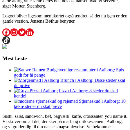
at de aldrig ville sætte deres ben hos os, uanset hvad vi serverer,”
siger Morten Steenberg.
Logoet bliver ligesom menukortet også ændret, så det nu igen er den
gamle version, Jensens Bøfhus benytter.
Mest læste
Budgetvenlige restauranter i Aalborg: Spis
godt for få penge
Brunch i Aalborg: Disse steder skal
du prøve
Pizza i Aalborg: 8 steder du skal
kende!
Stjerneskud i Aalborg: 10
lækre steder du skal prøve
Sushi, salat, sandwich, bøf, bagværk, kaffe, croissanter, you name it.
Vi skriver om alt det, der sker på mad- og drikkescenen i Aalborg,
og vi guider dig til din næste smagsoplevelse. Velbekomme.