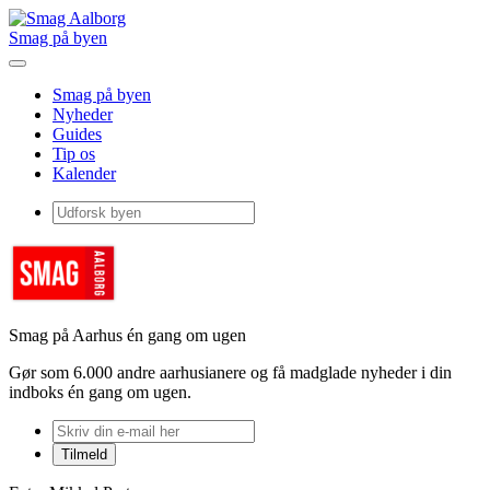
Smag på byen
Smag på byen
Nyheder
Guides
Tip os
Kalender
Smag på Aarhus én gang om ugen
Gør som 6.000 andre aarhusianere og få madglade nyheder i din
indboks én gang om ugen.