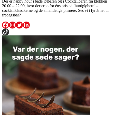
Der er happy hour i både Ølbaren og i Cocktailbaren fra klokken
20.00 – 22.00, hvor der er to for éns pris på ’hurtigløbere’ –
cocktailklassikerne og de almindelige pilsnere. Ses vi i fyrtårnet til
fredagsbar?