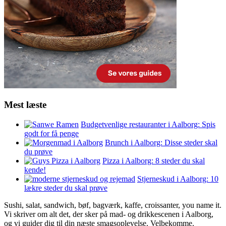
Mest læste
Budgetvenlige restauranter i Aalborg: Spis
godt for få penge
Brunch i Aalborg: Disse steder skal
du prøve
Pizza i Aalborg: 8 steder du skal
kende!
Stjerneskud i Aalborg: 10
lækre steder du skal prøve
Sushi, salat, sandwich, bøf, bagværk, kaffe, croissanter, you name it.
Vi skriver om alt det, der sker på mad- og drikkescenen i Aalborg,
og vi guider dig til din næste smagsoplevelse. Velbekomme.