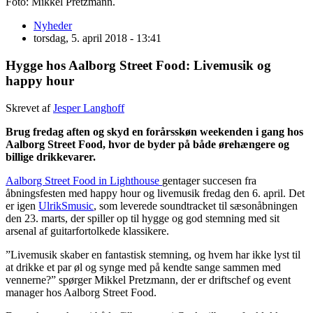
Foto: Mikkel Pretzmann.
Nyheder
torsdag, 5. april 2018 - 13:41
Hygge hos Aalborg Street Food: Livemusik og
happy hour
Skrevet af
Jesper Langhoff
Brug fredag aften og skyd en forårsskøn weekenden i gang hos
Aalborg Street Food, hvor de byder på både ørehængere og
billige drikkevarer.
Aalborg Street Food in Lighthouse
gentager succesen fra
åbningsfesten med happy hour og livemusik fredag den 6. april. Det
er igen
UlrikSmusic
, som leverede soundtracket til sæsonåbningen
den 23. marts, der spiller op til hygge og god stemning med sit
arsenal af guitarfortolkede klassikere.
”Livemusik skaber en fantastisk stemning, og hvem har ikke lyst til
at drikke et par øl og synge med på kendte sange sammen med
vennerne?” spørger Mikkel Pretzmann, der er driftschef og event
manager hos Aalborg Street Food.