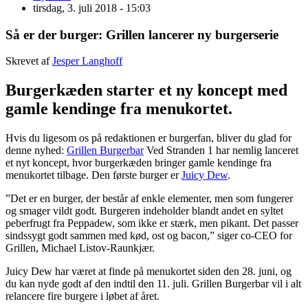
tirsdag, 3. juli 2018 - 15:03
Så er der burger: Grillen lancerer ny burgerserie
Skrevet af
Jesper Langhoff
Burgerkæden starter et ny koncept med
gamle kendinge fra menukortet.
Hvis du ligesom os på redaktionen er burgerfan, bliver du glad for
denne nyhed:
Grillen Burgerbar
Ved Stranden 1 har nemlig lanceret
et nyt koncept, hvor burgerkæden bringer gamle kendinge fra
menukortet tilbage. Den første burger er
Juicy Dew
.
”Det er en burger, der består af enkle elementer, men som fungerer
og smager vildt godt. Burgeren indeholder blandt andet en syltet
peberfrugt fra Peppadew, som ikke er stærk, men pikant. Det passer
sindssygt godt sammen med kød, ost og bacon,” siger co-CEO for
Grillen, Michael Listov-Raunkjær.
Juicy Dew har været at finde på menukortet siden den 28. juni, og
du kan nyde godt af den indtil den 11. juli. Grillen Burgerbar vil i alt
relancere fire burgere i løbet af året.