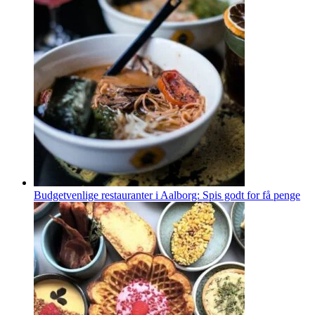
Budgetvenlige restauranter i Aalborg: Spis godt for få penge