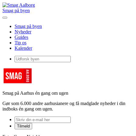
Smag på byen
Smag på byen
Nyheder
Guides
Tip os
Kalender
Smag på Aarhus én gang om ugen
Gør som 6.000 andre aarhusianere og få madglade nyheder i din
indboks én gang om ugen.