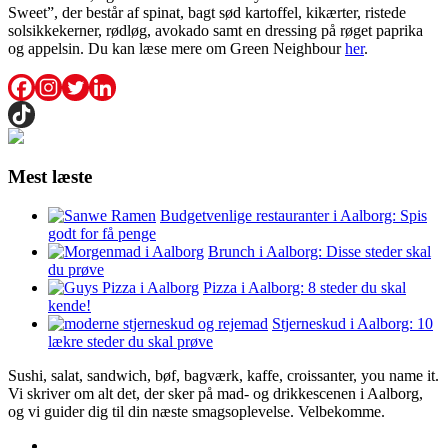
Sweet”, der består af spinat, bagt sød kartoffel, kikærter, ristede
solsikkekerner, rødløg, avokado samt en dressing på røget paprika
og appelsin. Du kan læse mere om Green Neighbour
her
.
Mest læste
Budgetvenlige restauranter i Aalborg: Spis
godt for få penge
Brunch i Aalborg: Disse steder skal
du prøve
Pizza i Aalborg: 8 steder du skal
kende!
Stjerneskud i Aalborg: 10
lækre steder du skal prøve
Sushi, salat, sandwich, bøf, bagværk, kaffe, croissanter, you name it.
Vi skriver om alt det, der sker på mad- og drikkescenen i Aalborg,
og vi guider dig til din næste smagsoplevelse. Velbekomme.