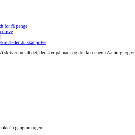
dt for få penge
u prøve
!
ækre steder du skal prøve
 Vi skriver om alt det, der sker på mad- og drikkescenen i Aalborg, og 
dboks én gang om ugen.