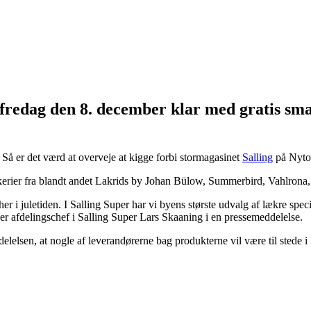
g fredag den 8. december klar med gratis s
 Så er det værd at overveje at kigge forbi stormagasinet
Salling
på Nyto
kerier fra blandt andet Lakrids by Johan Bülow, Summerbird, Vahlrona
r i juletiden. I Salling Super har vi byens største udvalg af lækre spec
taler afdelingschef i Salling Super Lars Skaaning i en pressemeddelelse.
elelsen, at nogle af leverandørerne bag produkterne vil være til stede i 