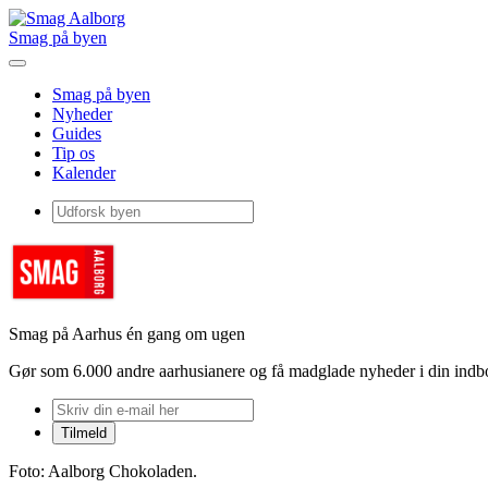
Smag på byen
Smag på byen
Nyheder
Guides
Tip os
Kalender
Smag på Aarhus én gang om ugen
Gør som 6.000 andre aarhusianere og få madglade nyheder i din ind
Foto: Aalborg Chokoladen.