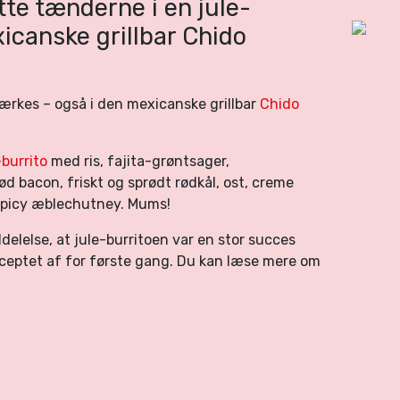
tte tænderne i en jule-
icanske grillbar Chido
ærkes – også i den mexicanske grillbar
Chido
-burrito
med ris, fajita-grøntsager,
ød bacon, friskt og sprødt rødkål, ost, creme
g spicy æblechutney. Mums!
ddelelse, at jule-burritoen var en stor succes
nceptet af for første gang. Du kan læse mere om