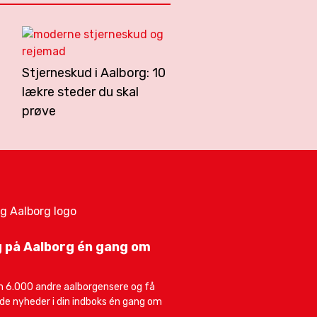
Stjerneskud i Aalborg: 10
lækre steder du skal
prøve
 på Aalborg én gang om
 6.000 andre aalborgensere og få
e nyheder i din indboks én gang om