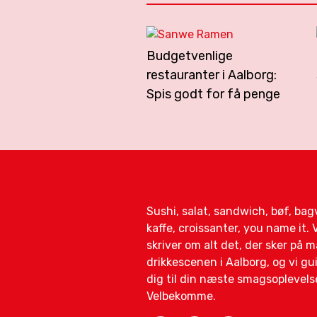
Budgetvenlige
restauranter i Aalborg:
Spis godt for få penge
Sushi, salat, sandwich, bøf, ba
kaffe, croissanter, you name it. V
skriver om alt det, der sker på 
drikkescenen i Aalborg, og vi gu
dig til din næste smagsoplevels
Velbekomme.