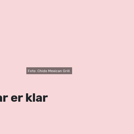
Foto: Chido Mexican Grill.
r er klar