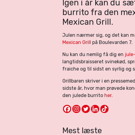
Igen i år kan du sæ
burrito fra den mex
Mexican Grill.
Julen nærmer sig, og det kan m
Mexican Grill
på Boulevarden 7.
Nu kan du nemlig få dig en
jule
langtidsbraisseret svinekød, spr
fraiche og til sidst en syrlig o
Grillbaren skriver i en presseme
sidste år, hvor man prøvede ko
den julede burrito
her
.
Mest læste