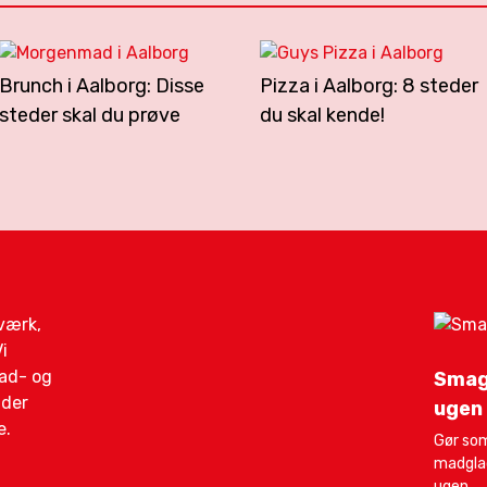
Brunch i Aalborg: Disse
Pizza i Aalborg: 8 steder
steder skal du prøve
du skal kende!
gværk,
i
mad- og
Smag
ider
ugen
e.
Gør som
madglad
ugen.