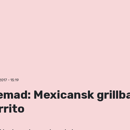
017 - 15:19
emad: Mexicansk grillba
rrito