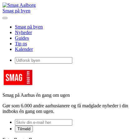
Smag på byen
Smag på byen
Nyheder
Guides
Tip os
Kalender
Smag på Aarhus én gang om ugen
Gør som 6.000 andre aarhusianere og få madglade nyheder i din
indboks én gang om ugen.