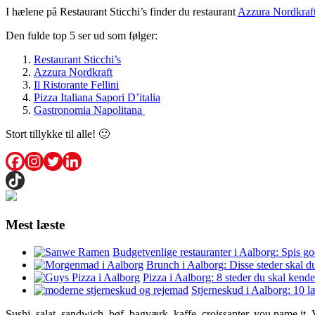
I hælene på Restaurant Sticchi’s finder du restaurant
Azzura Nordkraf
Den fulde top 5 ser ud som følger:
Restaurant Sticchi’s
Azzura Nordkraft
Il Ristorante Fellini
Pizza Italiana Sapori D’italia
Gastronomia Napolitana
Stort tillykke til alle! 🙂
Mest læste
Budgetvenlige restauranter i Aalborg: Spis go
Brunch i Aalborg: Disse steder skal d
Pizza i Aalborg: 8 steder du skal kende
Stjerneskud i Aalborg: 10 l
Sushi, salat, sandwich, bøf, bagværk, kaffe, croissanter, you name it.