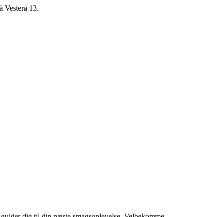
å Vesterå 13.
vi guider dig til din næste smagsoplevelse. Velbekomme.