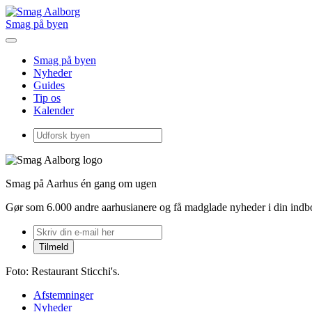
Smag på byen
Smag på byen
Nyheder
Guides
Tip os
Kalender
Smag på Aarhus én gang om ugen
Gør som 6.000 andre aarhusianere og få madglade nyheder i din ind
Foto: Restaurant Sticchi's.
Afstemninger
Nyheder