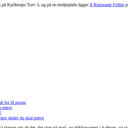
t
på Kjellerups Torv 3, og på en tredjeplads ligger
Il Ristorante Fellini
p
dt for få penge
u prøve
!
ækre steder du skal prøve
 Vi skriver om alt det, der sker på mad- og drikkescenen i Aalborg, og 