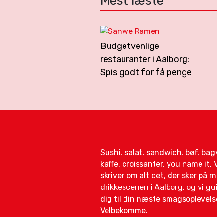
Mest læste
Budgetvenlige
restauranter i Aalborg:
Spis godt for få penge
Sushi, salat, sandwich, bøf, ba
kaffe, croissanter, you name it. V
skriver om alt det, der sker på 
drikkescenen i Aalborg, og vi gu
dig til din næste smagsoplevels
Velbekomme.