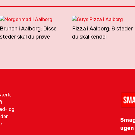
Brunch i Aalborg: Disse
Pizza i Aalborg: 8 steder
steder skal du prøve
du skal kende!
gværk,
i
mad- og
ider
Smag
e.
ugen