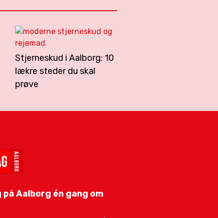
Stjerneskud i Aalborg: 10
lækre steder du skal
prøve
 på Aalborg én gang om