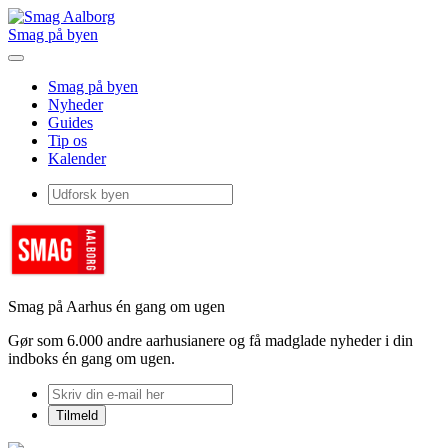
Smag på byen
Smag på byen
Nyheder
Guides
Tip os
Kalender
Smag på Aarhus én gang om ugen
Gør som 6.000 andre aarhusianere og få madglade nyheder i din
indboks én gang om ugen.