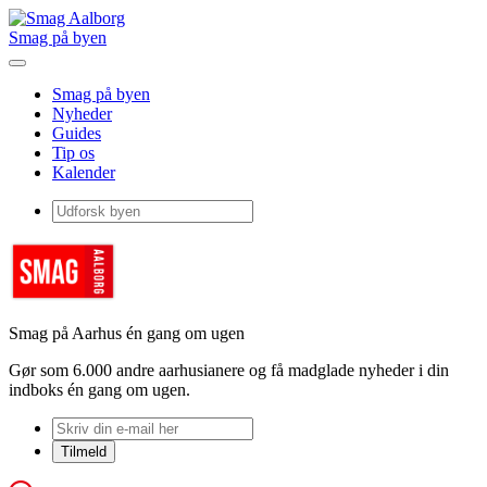
Smag på byen
Smag på byen
Nyheder
Guides
Tip os
Kalender
Smag på Aarhus én gang om ugen
Gør som 6.000 andre aarhusianere og få madglade nyheder i din
indboks én gang om ugen.