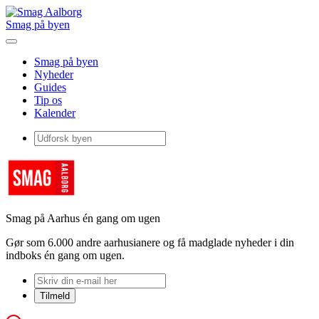
Smag på byen
Smag på byen
Nyheder
Guides
Tip os
Kalender
Smag på Aarhus én gang om ugen
Gør som 6.000 andre aarhusianere og få madglade nyheder i din
indboks én gang om ugen.