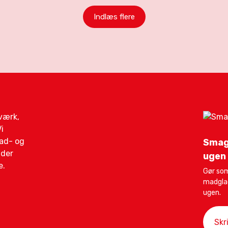
Indlæs flere
gværk,
i
mad- og
Smag
ider
ugen
e.
Gør som
madglad
ugen.